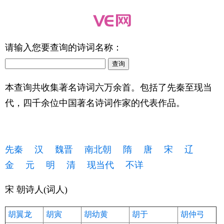
请输入您要查询的诗词名称：
本查询共收集著名诗词六万余首。包括了先秦至现当
代，四千余位中国著名诗词作家的代表作品。
先秦
汉
魏晋
南北朝
隋
唐
宋
辽
金
元
明
清
现当代
不详
宋 朝诗人(词人)
胡翼龙
胡寅
胡幼黄
胡于
胡仲弓