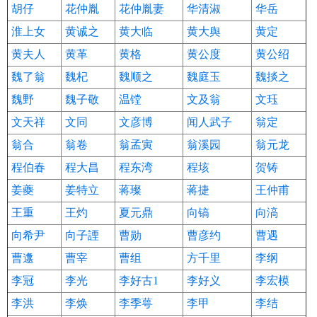
胡仔
花仲胤
花仲胤妻
华清淑
华岳
淮上女
黄诚之
黄大临
黄大舆
黄定
黄夫人
黄革
黄格
黄公度
黄公绍
魏了翁
魏杞
魏顺之
魏庭玉
魏掞之
魏野
魏子敬
温镗
文及翁
文珏
文天祥
文同
文彦博
闻人武子
翁定
翁合
翁卷
翁孟寅
翁溪园
翁元龙
程伯春
程大昌
程东湾
程垓
贺铸
姜夔
姜特立
蒋璨
蒋捷
王仲甫
王重
王灼
夏元鼎
向镐
向滈
向希尹
向子諲
曹勋
曹彦约
曹遇
曹邍
曹宰
曹组
方千里
李纲
李冠
李光
李好古1
李好义
李宏模
李洪
李焕
李季萼
李甲
李结