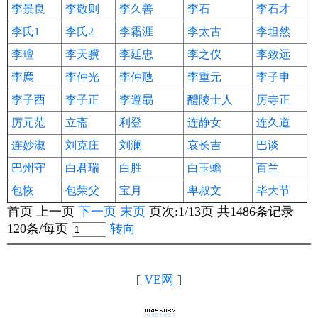
李景良
李敬则
李久善
李石
李石才
李氏1
李氏2
李霜涯
李太古
李坦然
李璮
李天骥
李廷忠
李之仪
李致远
李廌
李仲光
李仲虺
李重元
李子申
李子酉
李子正
李遵勗
醴陵士人
厉寺正
厉元范
立斋
利登
连静女
连久道
连妙淑
刘克庄
刘澜
哀长吉
巴谈
巴州守
白君瑞
白胜
白玉蟾
百兰
包恢
包荣父
宝月
卑叔文
毕大节
首页 上一页
下一页
末页
页次:1/13页 共1486条记录
120条/每页
转向
[
VE网
]