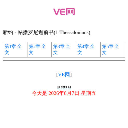
新约 - 帖撒罗尼迦前书(1 Thessalonians)
第1章
全
第2章
全
第3章
全
第4章
全
第5章
全
文
文
文
文
文
[
VE网
]
今天是 2026年8月7日 星期五