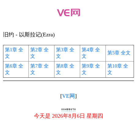
旧约 - 以斯拉记(Ezra)
第1章
全
第2章
全
第3章
全
第4章
全
第5章
全文
文
文
文
文
第6章
全
第7章
全
第8章
全
第9章
全
第10章
全
文
文
文
文
文
[
VE网
]
今天是 2026年8月6日 星期四