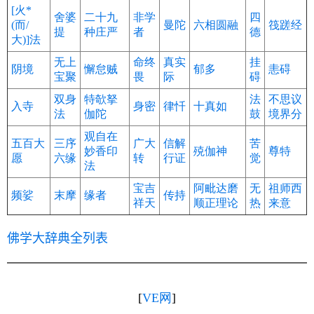
[火*
舍婆
二十九
非学
四
(而/
曼陀
六相圆融
筏蹉经
提
种庄严
者
德
大)]法
无上
命终
真实
挂
阴境
懈怠贼
郁多
恚碍
宝聚
畏
际
碍
双身
特欹拏
法
不思议
入寺
身密
律忏
十真如
法
伽陀
鼓
境界分
观自在
五百大
三序
广大
信解
苦
妙香印
殑伽神
尊特
愿
六缘
转
行证
觉
法
宝吉
阿毗达磨
无
祖师西
频娑
末摩
缘者
传持
祥天
顺正理论
热
来意
佛学大辞典全列表
[
VE网
]