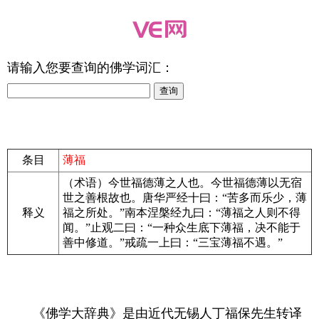
请输入您要查询的佛学词汇：
条目
薄福
（术语）今世福德薄之人也。今世福德薄以无宿
世之善根故也。唐华严经十曰：“苦多而乐少，薄
释义
福之所处。”南本涅槃经九曰：“薄福之人则不得
闻。”止观二曰：“一种众生底下薄福，决不能于
善中修道。”戒疏一上曰：“三宝薄福不遇。”
《佛学大辞典》是由近代无锡人丁福保先生转译